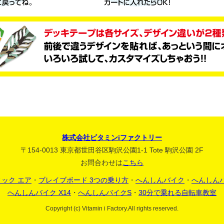
株式会社ビタミンiファクトリー
〒154-0013 東京都世田谷区駒沢公園1-1 Tote 駒沢公園 2F
お問合わせは
こちら
ック エア
・
ブレイブボード 3つの乗り方
・
へんしんバイク
・
へんしん
へんしんバイク X14
・
へんしんバイクS
・
30分で乗れる自転車教室
Copyright (c) Vitamin i Factory.All rights reserved.