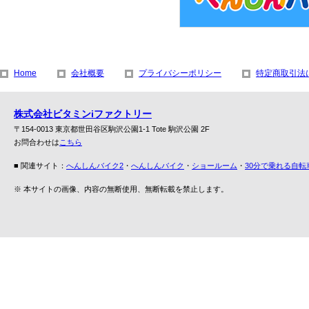
Home
会社概要
プライバシーポリシー
特定商取引法
株式会社ビタミンiファクトリー
〒154-0013 東京都世田谷区駒沢公園1-1 Tote 駒沢公園 2F
お問合わせは
こちら
■ 関連サイト：
へんしんバイク2
・
へんしんバイク
・
ショールーム
・
30分で乗れる自転
※ 本サイトの画像、内容の無断使用、無断転載を禁止します。