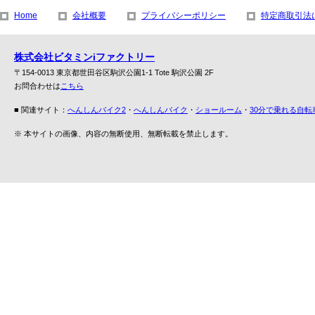
Home
会社概要
プライバシーポリシー
特定商取引法
株式会社ビタミンiファクトリー
〒154-0013 東京都世田谷区駒沢公園1-1 Tote 駒沢公園 2F
お問合わせは
こちら
■ 関連サイト：
へんしんバイク2
・
へんしんバイク
・
ショールーム
・
30分で乗れる自転
※ 本サイトの画像、内容の無断使用、無断転載を禁止します。