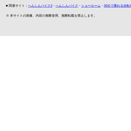
■ 関連サイト：
へんしんバイク2
・
へんしんバイク
・
ショールーム
・
30分で乗れる自転
※ 本サイトの画像、内容の無断使用、無断転載を禁止します。