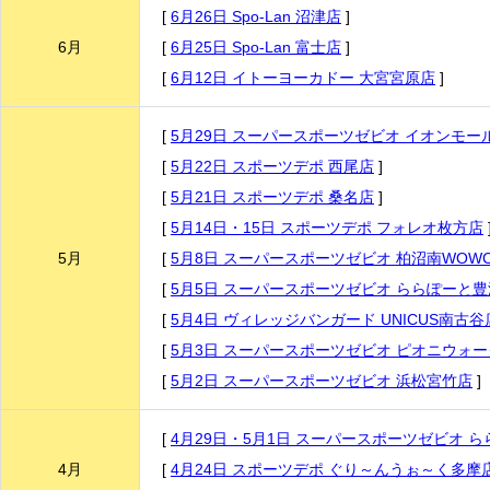
[
6月26日 Spo-Lan 沼津店
]
6月
[
6月25日 Spo-Lan 富士店
]
[
6月12日 イトーヨーカドー 大宮宮原店
]
[
5月29日 スーパースポーツゼビオ イオンモー
[
5月22日 スポーツデポ 西尾店
]
[
5月21日 スポーツデポ 桑名店
]
[
5月14日・15日 スポーツデポ フォレオ枚方店
5月
[
5月8日 スーパースポーツゼビオ 柏沼南WOWC
[
5月5日 スーパースポーツゼビオ ららぽーと
[
5月4日 ヴィレッジバンガード UNICUS南古谷
[
5月3日 スーパースポーツゼビオ ピオニウォ
[
5月2日 スーパースポーツゼビオ 浜松宮竹店
]
[
4月29日・5月1日 スーパースポーツゼビオ 
4月
[
4月24日 スポーツデポ ぐり～んうぉ～く多摩