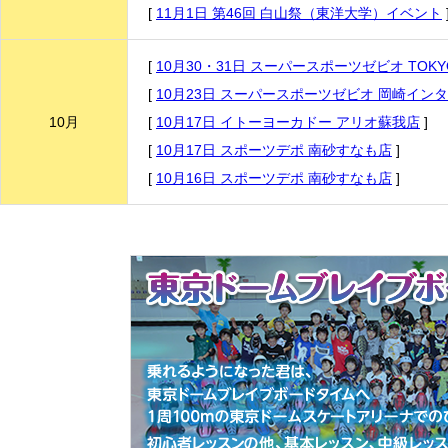
[
11月1日 第46回 白山祭（東洋大学）イベント
[
10月30・31日 スーパースポーツゼビオ TOK
[
10月23日 スーパースポーツゼビオ 岡崎イン
10月
[
10月17日 イトーヨーカドー アリオ蘇我店
]
[
10月17日 スポーツデポ 南砂すなも店
]
[
10月16日 スポーツデポ 南砂すなも店
]