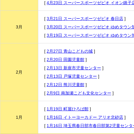
[
4月23日 スーパースポーツゼビオ イオン銚子
[
3月21日 スーパースポーツゼビオ 春日店
]
3月
[
3月20日 スーパースポーツゼビオ ゆめタウン
[
3月19日 スーパースポーツゼビオ ゆめタウン
[
2月27日 青山こどもの城
]
[
2月20日 田園児童館
]
[
2月13日 新座市児童センター
]
2月
[
2月13日 戸塚児童センター
]
[
2月12日 熊川児童館
]
[
2月9日 南加瀬こども文化センター
]
[
1月19日 町屋ひろば館
]
1月
[
1月16日 イトーヨーカドー アリオ北砂店
]
[
1月16日 埼玉県春日部市春日部第2児童セン